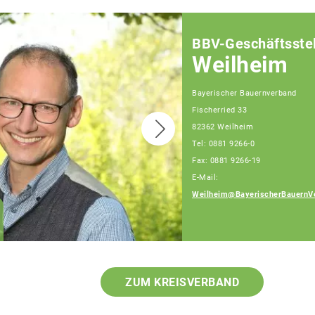
BBV-Geschäftsstel
Weilheim
Bayerischer Bauernverband
Fischerried 33
82362 Weilheim
Tel: 0881 9266-0
Fax: 0881 9266-19
E-Mail:
Weilheim@BayerischerBauernV
Gerlinde Floritz
Fachberaterin
ZUM KREISVERBAND