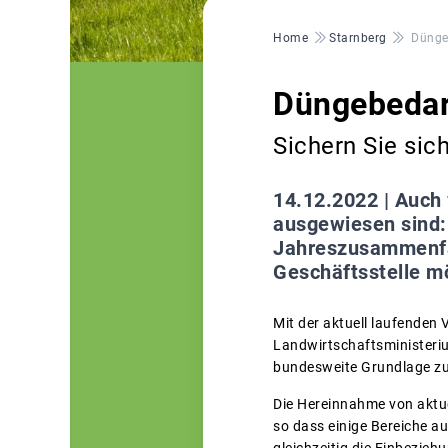
Pfadnavigation
Home
Starnberg
Dünge
Düngebedar
Sichern Sie sich
14.12.2022 |
Auch 
ausgewiesen sind:
Jahreszusammenfas
Geschäftsstelle m
Mit der aktuell laufende
Landwirtschaftsministerium
bundesweite Grundlage zur
Die Hereinnahme von aktu
so dass einige Bereiche a