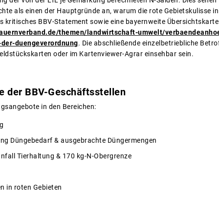
hung der von der LfL je Gemarkung berechneten N-Salden. Dies sehen
chte als einen der Hauptgründe an, warum die rote Gebietskulisse 
s kritisches BBV-Statement sowie eine bayernweite Übersichtskarte 
bauernverband.de/themen/landwirtschaft-umwelt/verbaendeanho
-der-duengeverordnung
. Die abschließende einzelbetriebliche Betro
Feldstückskarten oder im Kartenviewer-Agrar einsehbar sein.
 der BBV-Geschäftsstellen
ngsangebote in den Bereichen:
g
ng Düngebedarf & ausgebrachte Düngermengen
nfall Tierhaltung & 170 kg-N-Obergrenze
n in roten Gebieten