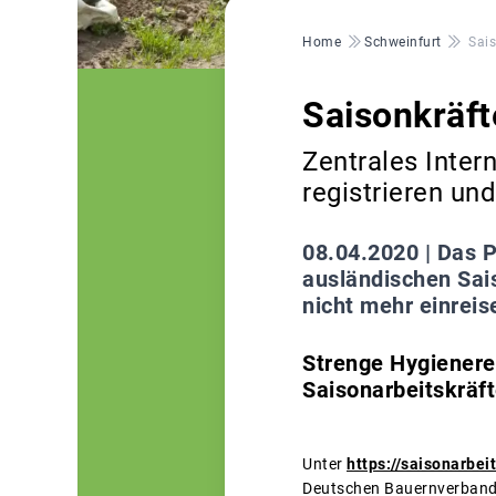
Pfadnavigation
Home
Schweinfurt
Sais
Saisonkräft
Zentrales Intern
registrieren un
08.04.2020 |
Das P
ausländischen Sai
nicht mehr einreis
Strenge Hygienere
Saisonarbeitskräf
Unter
https://saisonarbe
Deutschen Bauernverbandes