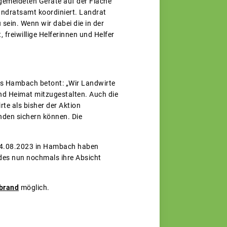
r gemeldeten Geräte auf der Fläche
Landratsamt koordiniert. Landrat
 sein. Wenn wir dabei die in der
freiwillige Helferinnen und Helfer
us Hambach betont: „Wir Landwirte
nd Heimat mitzugestalten. Auch die
te als bisher der Aktion
nden sichern können. Die
04.08.2023 in Hambach haben
des nun nochmals ihre Absicht
sbrand
möglich.