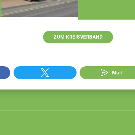
Klaus Pieroth
Geschäftsführer
ZUM KREISVERBAND
Mail