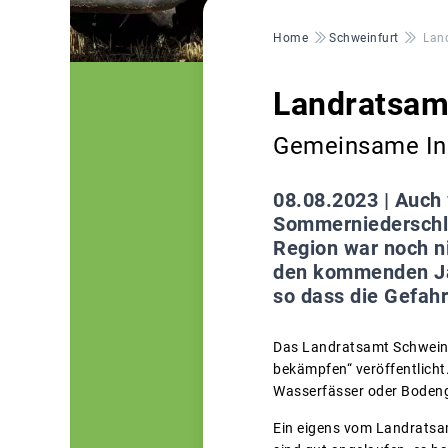
Pfadnavigation
Home
Schweinfurt
Lan
Landratsam
Gemeinsame Ini
08.08.2023 |
Auch 
Sommerniederschlä
Region war noch ni
den kommenden Ja
so dass die Gefah
Das Landratsamt Schweinf
bekämpfen“ veröffentlicht
Wasserfässer oder Bodeng
Ein eigens vom Landratsam