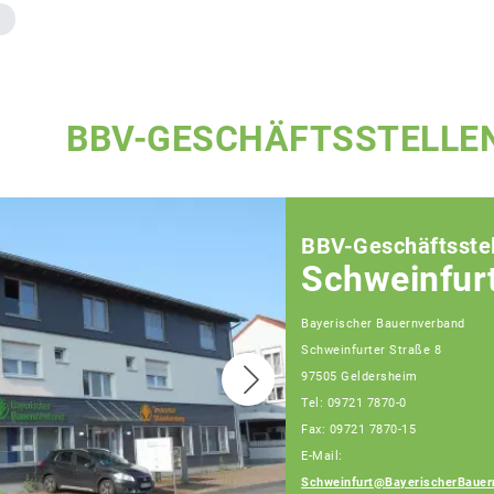
BBV-GESCHÄFTSSTELLE
BBV-Geschäftsstel
Schweinfur
Bayerischer Bauernverband
Schweinfurter Straße 8
97505 Geldersheim
Tel: 09721 7870-0
Fax: 09721 7870-15
E-Mail:
Schweinfurt@BayerischerBauer