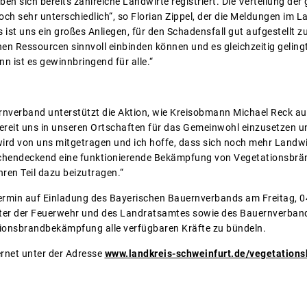
ben sich bereits zahlreiche Landwirte registriert. Die Verteilung de
och sehr unterschiedlich“, so Florian Zippel, der die Meldungen im 
 ist uns ein großes Anliegen, für den Schadensfall gut aufgestellt zu
 Ressourcen sinnvoll einbinden können und es gleichzeitig gelingt, 
nn ist es gewinnbringend für alle.“
rnverband unterstützt die Aktion, wie Kreisobmann Michael Reck a
ereit uns in unseren Ortschaften für das Gemeinwohl einzusetzen u
rd von uns mitgetragen und ich hoffe, dass sich noch mehr Landwir
lächendeckend eine funktionierende Bekämpfung von Vegetationsbrä
hren Teil dazu beizutragen.“
rmin auf Einladung des Bayerischen Bauernverbands am Freitag, 
reter der Feuerwehr und des Landratsamtes sowie des Bauernverban
ationsbrandbekämpfung alle verfügbaren Kräfte zu bündeln.
ernet unter der Adresse
www.landkreis-schweinfurt.de/vegetation