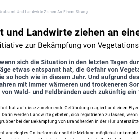
dratsamt Und Landwirte Ziehen An Einem Strang
t und Landwirte ziehen an ein
tiative zur Bekämpfung von Vegetation
wenn sich die Situation in den letzten Tagen du
ge etwas entspannt hat, die Gefahr von Vegeta
e so hoch wie in diesem Jahr. Und aufgrund des
hren mit immer wärmeren und trockeneren So
r von Wald- und Feldbränden auch zukünftig ein
urt hat auf diese zunehmende Gefährdung reagiert und einen Flyer
. Darin werden Landwirte gebeten, sich registrieren zu lassen, wen
rubber bei der Bekämpfung von Brandherden in der Flur unterstüt
t angelegtes Onlineformular soll die Meldung möglichst unkompliz