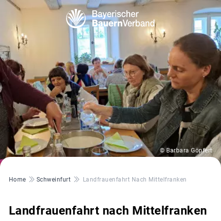
© Barbara Göpfert
Pfadnavigation
Home
Schweinfurt
Landfrauenfahrt Nach Mittelfranken
Landfrauenfahrt nach Mittelfranken