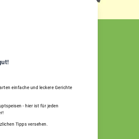
gut!
rten einfache und leckere Gerichte
tspeisen - hier ist für jeden
r!
tzlichen Tipps versehen.