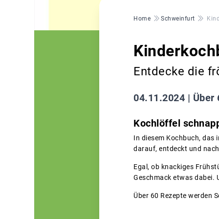
Pfadnavigation
Home
Schweinfurt
Kin
Kinderkoch
Entdecke die fr
04.11.2024 |
Über 
Kochlöffel schnapp
In diesem Kochbuch, das 
darauf, entdeckt und nac
Egal, ob knackiges Frühstü
Geschmack etwas dabei. Un
Über 60 Rezepte werden Sch