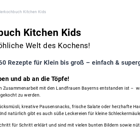
derkochbuch Kitchen Kids
buch Kitchen Kids
öhliche Welt des Kochens!
60 Rezepte für Klein bis groß – einfach & super
en und ab an die Töpfe!
in Zusammenarbeit mit den Landfrauen Bayerns entstanden ist – wa
hgekocht zu werden.
cksmüsli, kreative Pausensnacks, frische Salate oder herzhafte Haup
d natürlich gibt es auch süße Leckereien für kleine Schleckermäule
ritt für Schritt erklärt und sind mit vielen bunten Bildern sowie nü