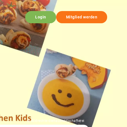
Login
Mitglied werden
© Bildrechte-diehauswirtschafterei