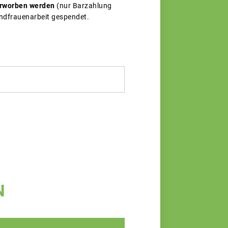
 erworben werden
(nur Barzahlung
andfrauenarbeit gespendet.
N