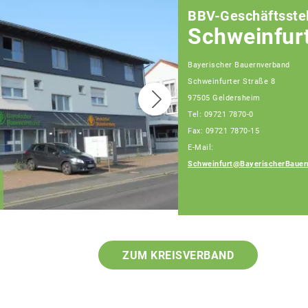
BBV-Geschäftsstel
Schweinfur
Bayerischer Bauernverband
Schweinfurter Straße 8
97505 Geldersheim
Tel: 09721 7870-0
Fax: 09721 7870-15
E-Mail:
Schweinfurt@BayerischerBauer
Klaus Pieroth
Geschäftsführer
ZUM KREISVERBAND