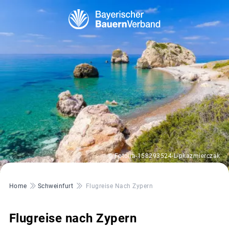
© Fotolia-158293524-L-pkazmierczak
Pfadnavigation
Home
Schweinfurt
Flugreise Nach Zypern
Flugreise nach Zypern