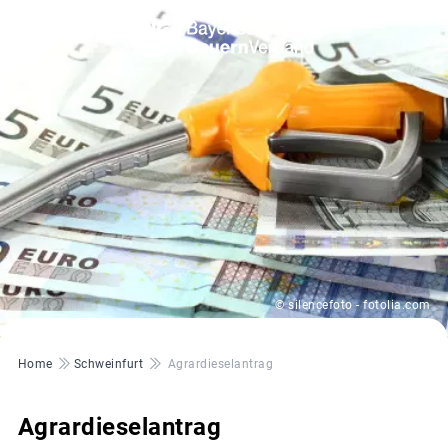
© silencefoto - fotolia.com
Pfadnavigation
Home
Schweinfurt
Agrardieselantrag
Agrardieselantrag