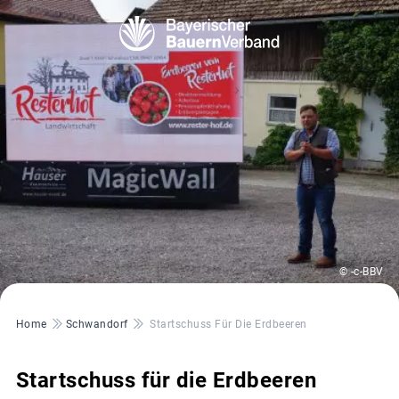
© -c-BBV
Pfadnavigation
Home
Schwandorf
Startschuss Für Die Erdbeeren
Startschuss für die Erdbeeren