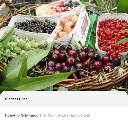
© BBV
frisches Obst
Pfadnavigation
Home
Schwandorf
Sommerzeit - Einkochzeit