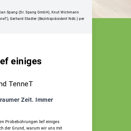
ristian Spang (Dr. Spang GmbH), Knut Wichmann
eT), Gerhard Stadler (Bezirkspräsident Ndb.) per
ef einiges
und TenneT
eraumer Zeit. Immer
en Probebohrungen lief einiges
uch der Grund, warum wir uns mit