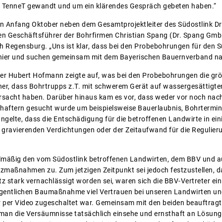
 TenneT gewandt und um ein klärendes Gespräch gebeten haben.“
 Anfang Oktober neben dem Gesamtprojektleiter des Südostlink Dr.
en Geschäftsführer der Bohrfirmen Christian Spang (Dr. Spang Gm
Regensburg. „Uns ist klar, dass bei den Probebohrungen für den S
 hier und suchen gemeinsam mit dem Bayerischen Bauernverband nac
r Hubert Hofmann zeigte auf, was bei den Probebohrungen die größ
, dass Bohrtrupps z.T. mit schwerem Gerät auf wassergesättigt
rsacht haben. Darüber hinaus kam es vor, dass weder vor noch na
haftern gesucht wurde um beispielsweise Bauerlaubnis, Bohrtermin
gelte, dass die Entschädigung für die betroffenen Landwirte in eini
 gravierenden Verdichtungen oder der Zeitaufwand für die Regulier
elmäßig den vom Südostlink betroffenen Landwirten, dem BBV und 
maßnahmen zu. Zum jetzigen Zeitpunkt sei jedoch festzustellen, d
 stark vernachlässigt worden sei, waren sich die BBV-Vertreter ein
igentlichen Baumaßnahme viel Vertrauen bei unseren Landwirten un
er per Video zugeschaltet war. Gemeinsam mit den beiden beauftrag
man die Versäumnisse tatsächlich einsehe und ernsthaft an Lösungen