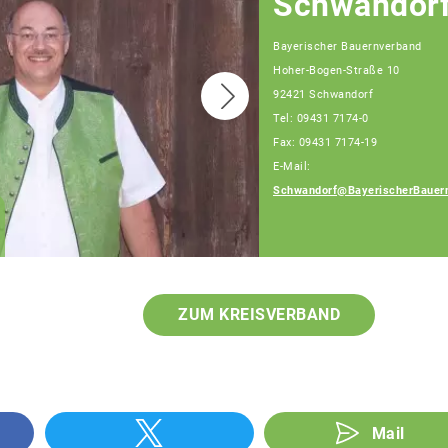
Schwandor
Bayerischer Bauernverband
Hoher-Bogen-Straße 10
92421 Schwandorf
Tel: 09431 7174-0
Fax: 09431 7174-19
E-Mail:
Schwandorf@BayerischerBauer
Dominik Dorrer
Fachberater
ZUM KREISVERBAND
Mail