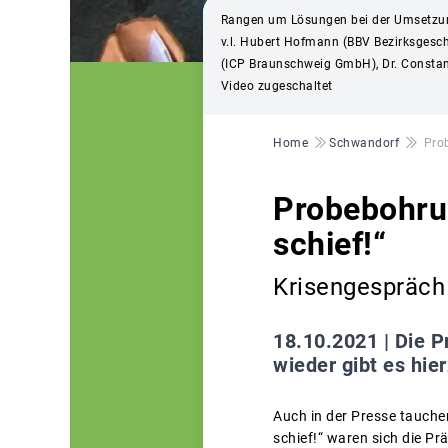
Rangen um Lösungen bei der Umsetzun
v.l. Hubert Hofmann (BBV Bezirksgesch
(ICP Braunschweig GmbH), Dr. Constant
Video zugeschaltet
Pfadnavigation
Home
Schwandorf
Prob
Probebohrun
schief!“
Krisengespräch
18.10.2021 |
Die P
wieder gibt es hi
Auch in der Presse tauche
schief!“ waren sich die P