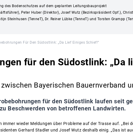
g des Bodenschutzes auf dem geplanten Leitungsbauprojekt
äftsführer), Peter Huber (Direktor), Josef Wutz (Bezirkspräsident Opf.), Ch
ijn Steinhusen (TenneT), Dr. Reiner Lübke (TenneT) und Torsten Grampp (Tenn
ebohrungen Für Den Südostlink: „Da Lief Einiges Schief!“
gen für den Südostlink: „Da li
 zwischen Bayerischen Bauernverband 
robebohrungen für den Südostlink laufen seit g
erzu Beschwerden von betroffenen Landwirten.
n immer wieder Meldungen über Probleme auf der Trasse auf. „Bei d
räsidenten Gerhard Stadler und Josef Wutz deshalb einig. „Das ist a