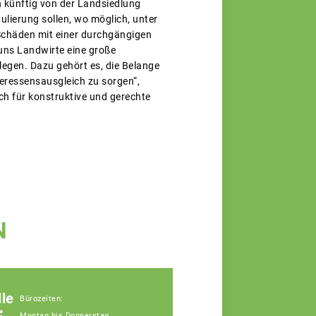
en künftig von der Landsiedlung
ierung sollen, wo möglich, unter
 Schäden mit einer durchgängigen
uns Landwirte eine große
legen. Dazu gehört es, die Belange
ressensausgleich zu sorgen“,
ch für konstruktive und gerechte
N
le
Bürozeiten:
Montag bis Donnerstag