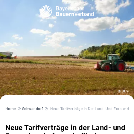
© BBV
Pfadnavigation
Home
Schwandorf
Neue Tarifverträge In Der Land- Und Forstwirts
Neue Tarifverträge in der Land- und