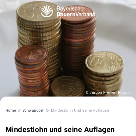
© Jürgen Priewe - Fotolia
Pfadnavigation
Home
Schwandorf
Mindestlohn Und Seine Auflagen
Mindestlohn und seine Auflagen