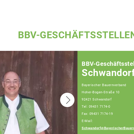
BBV-GESCHÄFTSSTELLE
BBV-Geschäftsstel
Schwandor
Bayerischer Bauernverband
Hoher-Bogen-Straße 10
92421 Schwandorf
Tel: 09431 7174-0
Fax: 09431 7174-19
E-Mail:
Schwandorf@BayerischerBauer