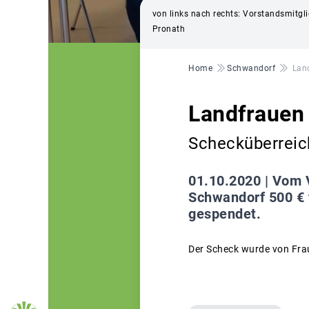
von links nach rechts: Vorstandsmitgli
Pronath
Pfadnavigation
Home
Schwandorf
Lan
Landfrauen
Schecküberreic
01.10.2020 |
Vom V
Schwandorf 500 € f
gespendet.
Der Scheck wurde von Fra