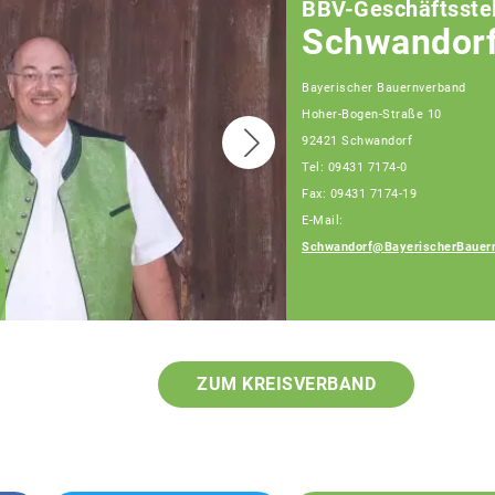
BBV-Geschäftsstel
Schwandor
Bayerischer Bauernverband
Hoher-Bogen-Straße 10
92421 Schwandorf
Tel: 09431 7174-0
Fax: 09431 7174-19
E-Mail:
Schwandorf@BayerischerBauer
Dominik Dorrer
Fachberater
ZUM KREISVERBAND