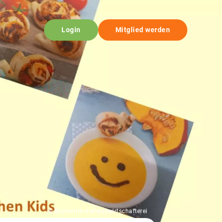
Login
Mitglied werden
© Bildrechte-diehauswirtschafterei