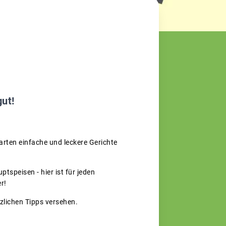
gut!
rten einfache und leckere Gerichte
tspeisen - hier ist für jeden
r!
tzlichen Tipps versehen.