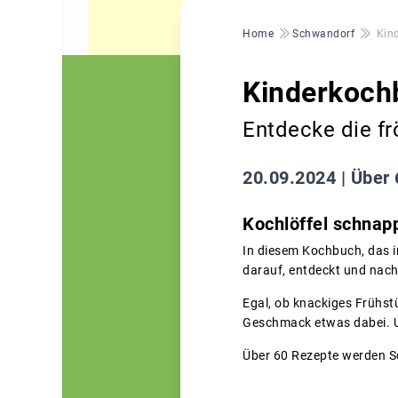
Pfadnavigation
Home
Schwandorf
Kin
Kinderkoch
Entdecke die fr
20.09.2024 |
Über 
Kochlöffel schnapp
In diesem Kochbuch, das 
darauf, entdeckt und nac
Egal, ob knackiges Frühstü
Geschmack etwas dabei. Un
Über 60 Rezepte werden Sch