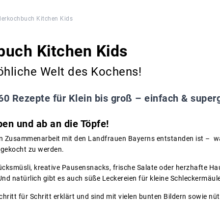
derkochbuch Kitchen Kids
buch Kitchen Kids
öhliche Welt des Kochens!
60 Rezepte für Klein bis groß – einfach & super
en und ab an die Töpfe!
in Zusammenarbeit mit den Landfrauen Bayerns entstanden ist – wa
hgekocht zu werden.
cksmüsli, kreative Pausensnacks, frische Salate oder herzhafte Haup
d natürlich gibt es auch süße Leckereien für kleine Schleckermäule
ritt für Schritt erklärt und sind mit vielen bunten Bildern sowie nü