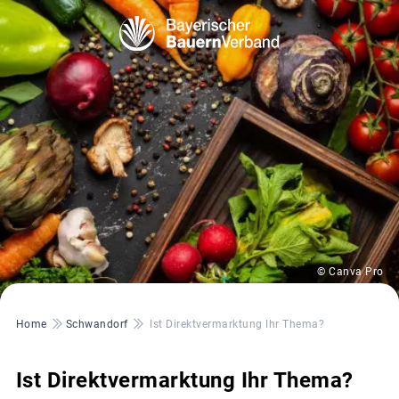
© Canva Pro
Pfadnavigation
Home
Schwandorf
Ist Direktvermarktung Ihr Thema?
Ist Direktvermarktung Ihr Thema?