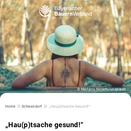
© Mariano Nocetti/unsplash
Pfadnavigation
Home
Schwandorf
„Hau(p)tsache Gesund!“
„Hau(p)tsache gesund!“