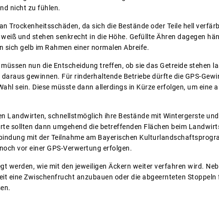
nd nicht zu fühlen.
 an Trockenheitsschäden, da sich die Bestände oder Teile hell verfä
 weiß und stehen senkrecht in die Höhe. Gefüllte Ähren dagegen hä
n sich gelb im Rahmen einer normalen Abreife.
 müssen nun die Entscheidung treffen, ob sie das Getreide stehen l
 daraus gewinnen. Für rinderhaltende Betriebe dürfte die GPS-Gew
Wahl sein. Diese müsste dann allerdings in Kürze erfolgen, um eine
en Landwirten, schnellstmöglich ihre Bestände mit Wintergerste und
irte sollten dann umgehend die betreffenden Flächen beim Landwi
erbindung mit der Teilnahme am Bayerischen Kulturlandschaftsprog
noch vor einer GPS-Verwertung erfolgen.
t werden, wie mit den jeweiligen Äckern weiter verfahren wird. Ne
eit eine Zwischenfrucht anzubauen oder die abgeernteten Stoppeln 
sen.