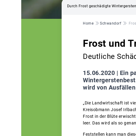
Durch Frost geschädigte Wintergerste
Pfadnavigation
Home
Schwandorf
Fro
Frost und T
Deutliche Schäd
15.06.2020 |
Ein p
Wintergerstenbest
wird von Ausfällen
„Die Landwirtschaft ist vi
Kreisobmann Josef Irlbach
Frost in der Blüte erwisc
leer. Das wird als so gena
Feststellen kann man dies