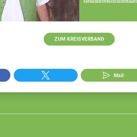
Schwandorf@BayerischerBauer
Dominik Dorrer
Fachberater
ZUM KREISVERBAND
Mail