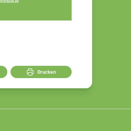
nVerband.de
Drucken