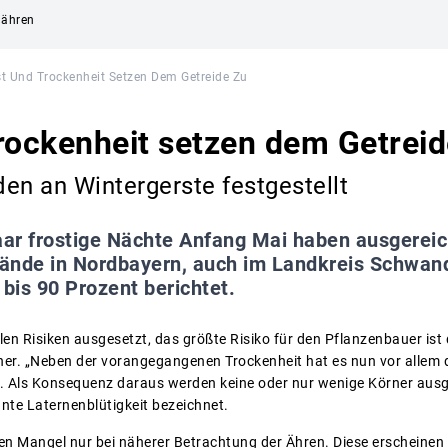
nähren
st Und Trockenheit Setzen Dem Getreide Zu
rockenheit setzen dem Getreid
en an Wintergerste festgestellt
aar frostige Nächte Anfang Mai haben ausgerei
ände in Nordbayern, auch im Landkreis Schwand
 bis 90 Prozent berichtet.
elen Risiken ausgesetzt, das größte Risiko für den Pflanzenbauer ist
er. „Neben der vorangegangenen Trockenheit hat es nun vor allem d
ht. Als Konsequenz daraus werden keine oder nur wenige Körner ausge
nnte Laternenblütigkeit bezeichnet.
en Mangel nur bei näherer Betrachtung der Ähren. Diese erscheinen