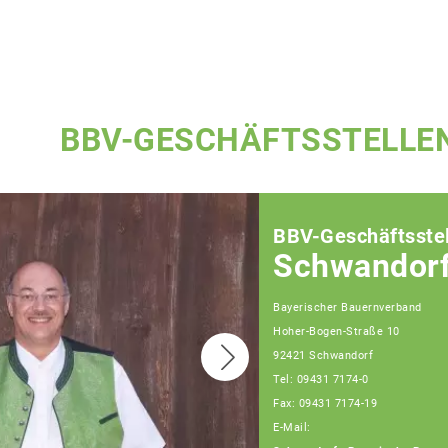
BBV-GESCHÄFTSSTELLE
BBV-Geschäftsstel
Schwandor
Bayerischer Bauernverband
Hoher-Bogen-Straße 10
92421 Schwandorf
Tel: 09431 7174-0
Fax: 09431 7174-19
E-Mail: