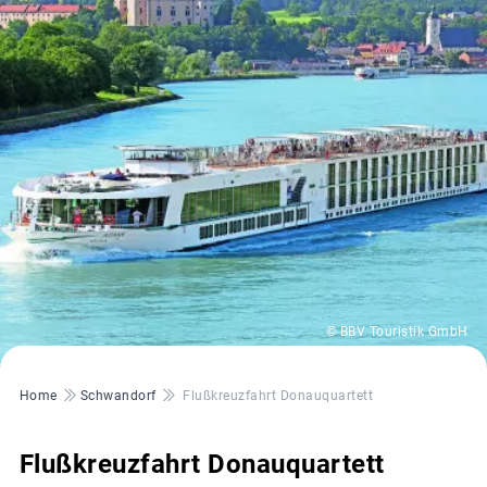
© BBV Touristik GmbH
Pfadnavigation
Home
Schwandorf
Flußkreuzfahrt Donauquartett
Flußkreuzfahrt Donauquartett