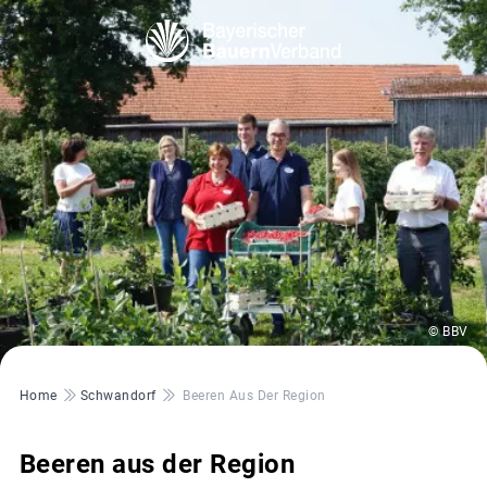
© BBV
Pfadnavigation
Home
Schwandorf
Beeren Aus Der Region
Beeren aus der Region