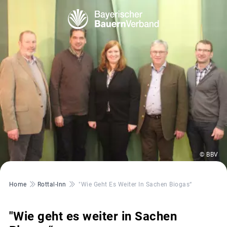
© BBV
Pfadnavigation
Home
Rottal-Inn
"Wie Geht Es Weiter In Sachen Biogas“
"Wie geht es weiter in Sachen