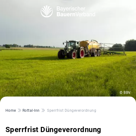
© BBV
Pfadnavigation
Home
Rottal-Inn
Sperrfrist Düngeverordnung
Sperrfrist Düngeverordnung