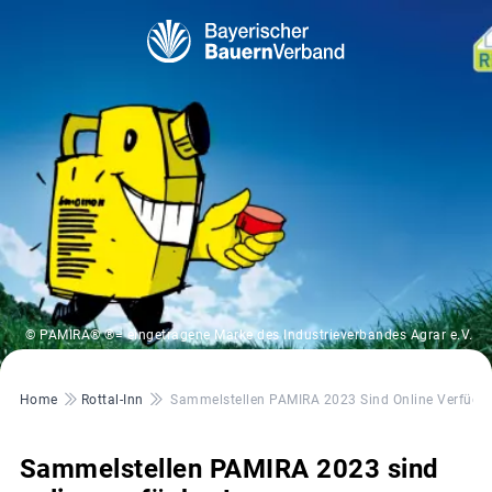
© PAMIRA® ®= eingetragene Marke des Industrieverbandes Agrar e.V.
Pfadnavigation
Home
Rottal-Inn
Sammelstellen PAMIRA 2023 Sind Online Verfügba
Sammelstellen PAMIRA 2023 sind