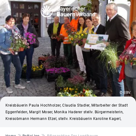
© BBV
Kreisbäuerin Paula Hochholzer, Claudia Stadler, Mitarbeiter der Stadt
Eggenfelden, Margit Moser, Monika Haderer stellv. Bürgermeisterin,
Kreisobmann Hermann Etzel, stellv. Kreisbäuerin Karoline Kagerl,
Pfadnavigation
Home
Rottal-Inn
Pflanzaktion Der Landfrauen