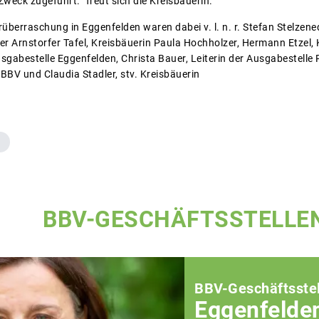
weck zugeführt.“ freut sich die Kreisbäuerin.
überraschung in Eggenfelden waren dabei v. l. n. r. Stefan Stelzened
 der Arnstorfer Tafel, Kreisbäuerin Paula Hochholzer, Hermann Etzel
usgabestelle Eggenfelden, Christa Bauer, Leiterin der Ausgabestelle 
 BBV und Claudia Stadler, stv. Kreisbäuerin
BBV-GESCHÄFTSSTELLE
BBV-Geschäftsstel
Eggenfelde