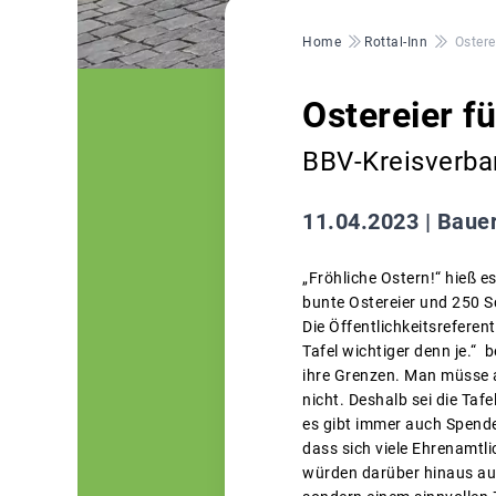
Pfadnavigation
Home
Rottal-Inn
Ostere
Ostereier fü
BBV-Kreisverba
11.04.2023 |
Bauer
„Fröhliche Ostern!“ hieß e
bunte Ostereier und 250 S
Die Öffentlichkeitsreferent
Tafel wichtiger denn je.“
ihre Grenzen. Man müsse a
nicht. Deshalb sei die Taf
es gibt immer auch Spende
dass sich viele Ehrenamtli
würden darüber hinaus au