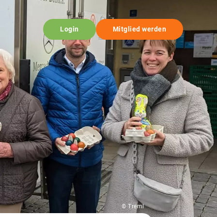
Login
Mitglied werden
© Treml