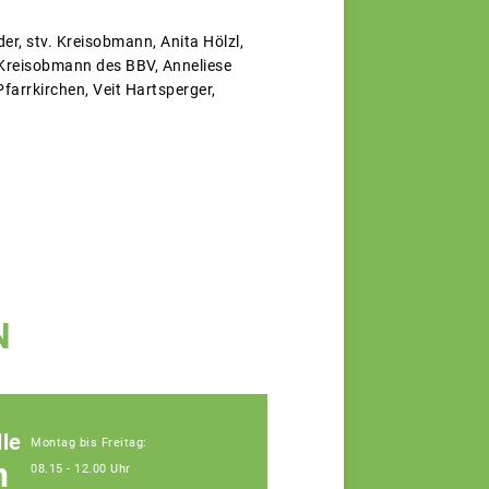
er, stv. Kreisobmann, Anita Hölzl,
, Kreisobmann des BBV, Anneliese
Pfarrkirchen, Veit Hartsperger,
N
le
Montag bis Freitag:
n
08.15 - 12.00 Uhr