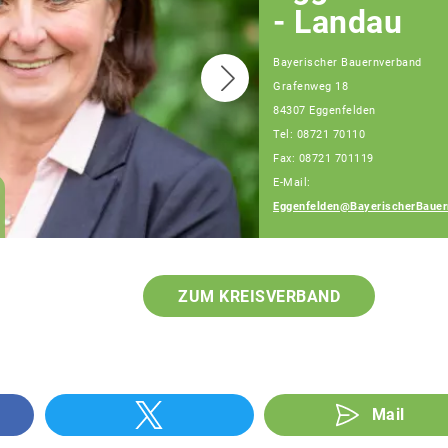
- Landau
Bayerischer Bauernverband
Grafenweg 18
84307 Eggenfelden
Tel: 08721 70110
Fax: 08721 701119
E-Mail:
Julia Artmeier
Eggenfelden@BayerischerBauer
Fachberaterin
ZUM KREISVERBAND
Mail