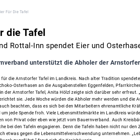
ier Für Die Tafel
r die Tafel
nd Rottal-Inn spendet Eier und Osterhas
nverband unterstützt die Abholer der Arnstorfer
s für die Arnstorfer Tafel im Landkreis. Nach alter Tradition spend
choko-Osterhasen an die Ausgabenstellen Eggenfelden, Pfarrkirche
in der Arnstorfer Tafel, Anita Hölzl zeigte sich darüber sehr erfreut. „
 berichtet sie. Jede Woche würden die Abholer mehr werden und die
uch beachten, dass es sich bei den Mitarbeitern ehrenamtliche Kräf
el um jede Spende froh. Viele Lebensmittelmärkte im Landkreis würden
n von Privat oder eben wie jetzt vom Bauernverband. Auch Kreisbäu
che bei den Tafeln engagieren. Denn die Tafeln haben nicht nur den 
ch etwas gegen die Lebensmittelverschwendung unternehmen. „Lebe