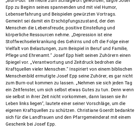
„Burn-out“ sei heute zum Schlagwort geworden, sagte Josef
Epp zu Beginn seines spannenden und mit viel Humor,
Lebenserfahrung und Beispielen gewürzten Vortrags.
Gemeint sei damit ein Erschöpfungszustand, der den
Menschen die Lebensfreude, positive Einstellung und
körperliche Ressourcen nehme. „Depression ist eine
Stoffwechselerkrankung des Gehirns und oft die Folge einer
Vielfalt von Belastungen, zum Beispiel in Beruf und Familie,
Pflege und Ehrenamt.“ Josef Epp hielt seinen Zuhörern einen
Spiegel vor. „Verantwortung und Zeitdruck bedrohen die
Kraftquellen vieler Menschen.“ Inspiriert von einem biblischen
Menschenbild ermutigte Josef Epp seine Zuhörer, es gar nicht
zum Burn-out kommen zu lassen. „Nehmen sie sich jeden Tag
ein Zeitfenster, um sich selbst etwas Gutes zu tun. Denn wenn
sie selbst in ihrer Zeit nicht vorkommen, dann lassen sie ihr
Leben links liegen“, lautete einer seiner Vorschläge, um die
eigenen Kraftquellen zu schützen. Christiane Goerdt bedankte
sich für die Landfrauen und den Pfarrgemeinderat mit einem
Geschenk bei Josef Epp.