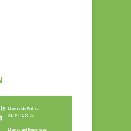
N
le
Montag bis Freitag:
n
08.15 - 12.00 Uhr
Montag und Donnerstag: