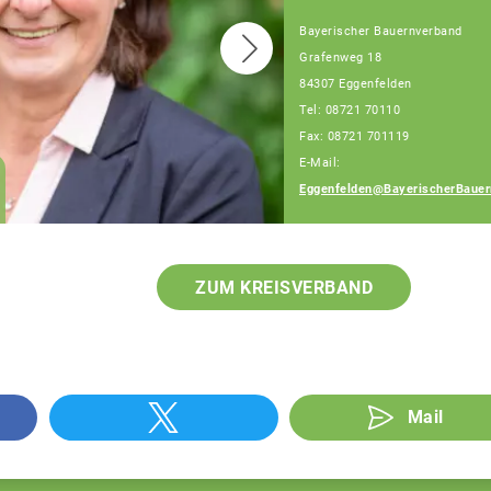
Bayerischer Bauernverband
Grafenweg 18
84307 Eggenfelden
Tel: 08721 70110
Fax: 08721 701119
E-Mail:
Julia Artmeier
Eggenfelden@BayerischerBauer
Fachberaterin
ZUM KREISVERBAND
Mail