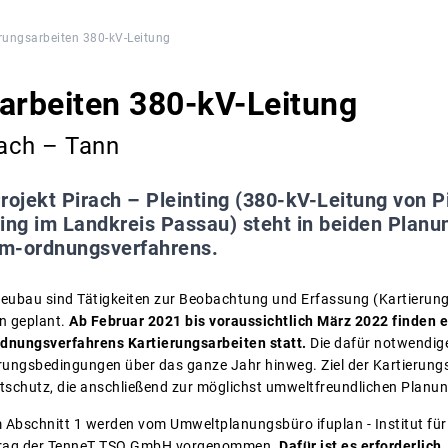
rungsarbeiten 380-kV-Leitung
arbeiten 380-kV-Leitung
rach – Tann
rojekt Pirach – Pleinting (380-kV-Leitung von P
nting im Landkreis Passau) steht in beiden Plan
um-ordnungsverfahrens.
neubau sind Tätigkeiten zur Beobachtung und Erfassung (Kartierun
n geplant.
Ab Februar 2021 bis voraussichtlich März 2022 finden 
dnungsverfahrens Kartierungsarbeiten statt.
Die dafür notwendig
rungsbedingungen über das ganze Jahr hinweg. Ziel der Kartierung
schutz, die anschließend zur möglichst umweltfreundlichen Planun
m Abschnitt 1 werden vom Umweltplanungsbüro ifuplan - Institut f
trag der TenneT TSO GmbH vorgenommen.
Dafür ist es erforderlic