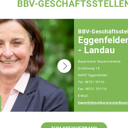
BBV-GESCHÄFTSSTELLE
BBV-Geschäftsstel
Eggenfelde
- Landau
Bayerischer Bauernverband
Grafenweg 18
84307 Eggenfelden
Tel: 08721 70110
Fax: 08721 701119
E-Mail:
Julia Artmeier
Eggenfelden@BayerischerBauer
Fachberaterin