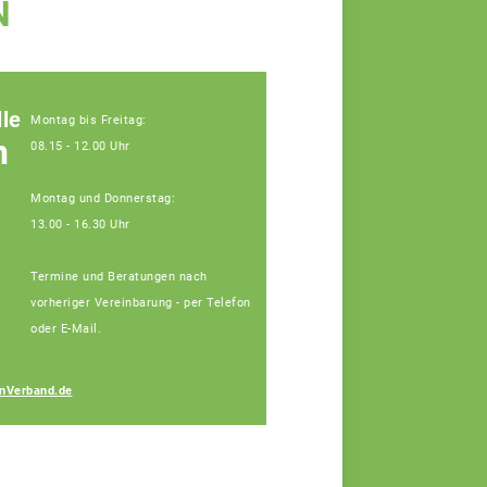
N
le
Montag bis Freitag:
n
08.15 - 12.00 Uhr
Montag und Donnerstag:
13.00 - 16.30 Uhr
Termine und Beratungen nach
vorheriger Vereinbarung - per Telefon
oder E-Mail.
Josef Blindeneder
nVerband.de
Fachberater