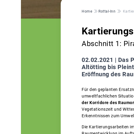
Pfadnavigation
Home
Rottal-Inn
Kartie
Kartierungs
Abschnitt 1: Pi
02.02.2021 |
Das P
Altötting bis Plei
Eröffnung des Ra
Für den geplanten Ersatz
umweltfachlichen Situatio
der Korridore des Raumor
Vegetationszeit und Witte
Erkenntnissen zum Umwelt
Die Kartierungsarbeiten i
Raumentwicklung im Auf