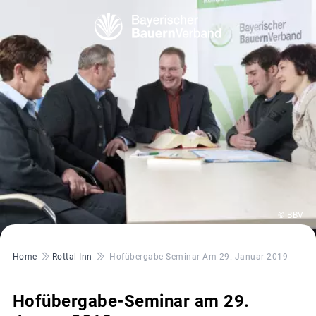
© BBV
Pfadnavigation
Home
Rottal-Inn
Hofübergabe-Seminar Am 29. Januar 2019
Hofübergabe-Seminar am 29.