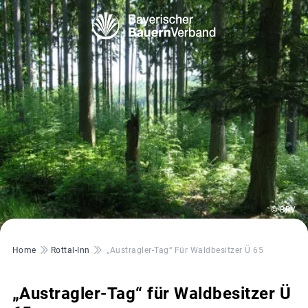
© BBV
Pfadnavigation
Home
Rottal-Inn
„Austragler-Tag“ Für Waldbesitzer Ü 65
„Austragler-Tag“ für Waldbesitzer Ü