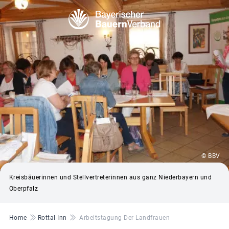
© BBV
Kreisbäuerinnen und Stellvertreterinnen aus ganz Niederbayern und
Oberpfalz
Pfadnavigation
Home
Rottal-Inn
Arbeitstagung Der Landfrauen