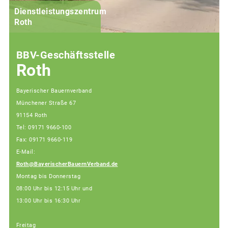
Dienstleistungszentrum
G
Roth
BBV-Geschäftsstelle
Roth
Bayerischer Bauernverband
Münchener Straße 67
91154 Roth
Tel: 09171 9660-100
Fax: 09171 9660-119
E-Mail:
Roth@BayerischerBauernVerband.de
Montag bis Donnerstag
08:00 Uhr bis 12:15 Uhr und
13:00 Uhr bis 16:30 Uhr
Freitag