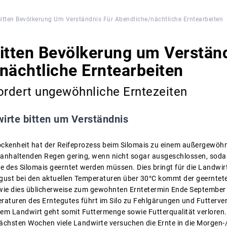
itten Bevölkerung Um Verständnis Für Abendliche/nächtliche Erntearbeiten
itten Bevölkerung um Verständ
nächtliche Erntearbeiten
ordert ungewöhnliche Erntezeiten
irte bitten um Verständnis
ockenheit hat der Reifeprozess beim Silomais zu einem außergewöhn
uf anhaltenden Regen gering, wenn nicht sogar ausgeschlossen, soda
e des Silomais geerntet werden müssen. Dies bringt für die Landwirt
ugust bei den aktuellen Temperaturen über 30°C kommt der geerntete
 wie dies üblicherweise zum gewohnten Erntetermin Ende September /
aturen des Erntegutes führt im Silo zu Fehlgärungen und Futterverl
m Landwirt geht somit Futtermenge sowie Futterqualität verloren.
chsten Wochen viele Landwirte versuchen die Ernte in die Morgen-