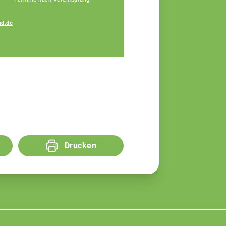
Petra Regensburger
d.de
Assistenz, Tel: 09171
9660-110
Drucken