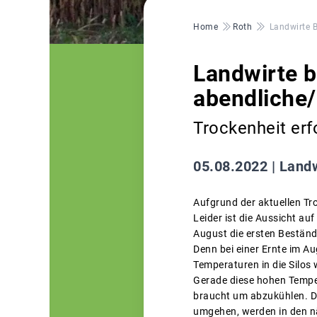
Pfadnavigation
Home
Roth
Landwirte B
Landwirte b
abendliche/
Trockenheit erf
05.08.2022 |
Landw
Aufgrund der aktuellen Tr
Leider ist die Aussicht a
August die ersten Beständ
Denn bei einer Ernte im A
Temperaturen in die Silos
Gerade diese hohen Temper
braucht um abzukühlen. De
umgehen, werden in den nä