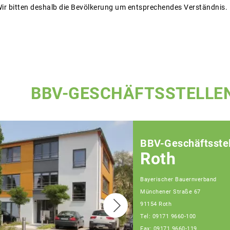
Wir bitten deshalb die Bevölkerung um entsprechendes Verständnis.
BBV-GESCHÄFTSSTELLE
BBV-Geschäftsstel
Roth
Bayerischer Bauernverband
Münchener Straße 67
91154 Roth
Tel: 09171 9660-100
Fax: 09171 9660-119