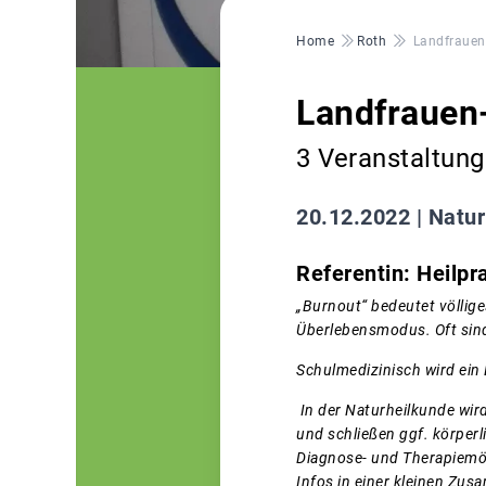
Pfadnavigation
Home
Roth
Landfrauen
Landfrauen
3 Veranstaltun
20.12.2022 |
Natur
Referentin: Heilpr
„Burnout“ bedeutet völlige
Überlebensmodus. Oft sind
Schulmedizinisch wird ein
In der Naturheilkunde wir
und
schließen
ggf.
körperl
Diagnose- und Therapiemög
Infos in einer kleinen Zu