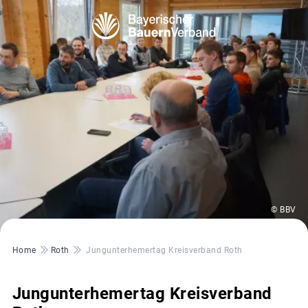
© BBV
Pfadnavigation
Home
Roth
Jungunterhemertag Kreisverband Roth
Jungunterhemertag Kreisverband