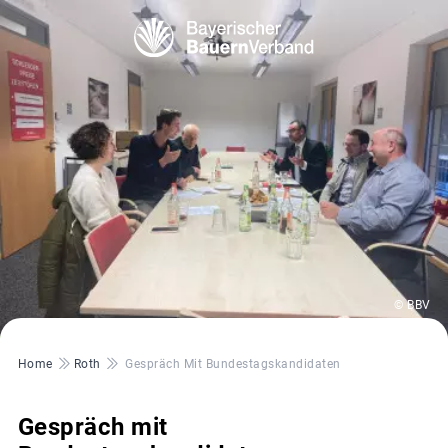
© BBV
Pfadnavigation
Home
Roth
Gespräch Mit Bundestagskandidaten
Gespräch mit