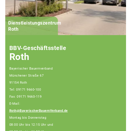
Dienstleistungszentrum
G
Roth
BBV-Geschäftsstelle
Roth
Bayerischer Bauernverband
Münchener Straße 67
91154 Roth
Tel: 09171 9660-100
Fax: 09171 9660-119
E-Mail:
Roth@BayerischerBauernVerband.de
Montag bis Donnerstag
08:00 Uhr bis 12:15 Uhr und