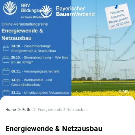
© BBV
Pfadnavigation
Home
Roth
Energiewende & Netzausbau
Energiewende & Netzausbau