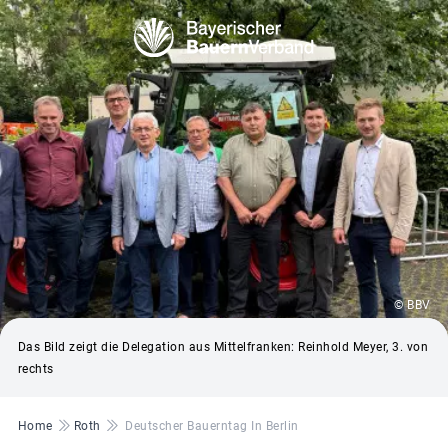
© BBV
Das Bild zeigt die Delegation aus Mittelfranken: Reinhold Meyer, 3. von
rechts
Pfadnavigation
Home
Roth
Deutscher Bauerntag In Berlin