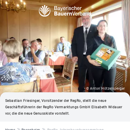
© Anton Hötzelsperger
Sebastian Friesinger, Vorsitzender der RegRo, stellt die neue
Geschäftsführerin der RegRo Vermarktungs GmbH Elisabeth Widauer
vor, die die neue Genusskiste vorstellt.
Pfadnavigation
Home
Rosenheim
RegRo Jahreshauptversammlung