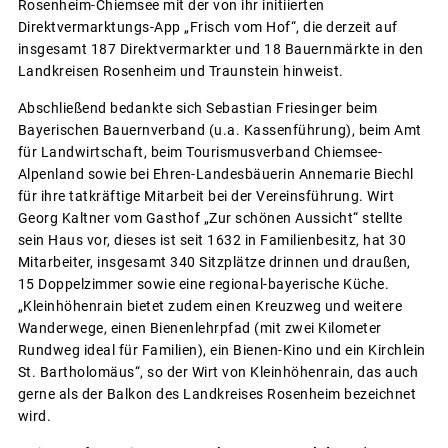
Rosenheim-Chiemsee mit der von ihr initiierten
Direktvermarktungs-App „Frisch vom Hof“, die derzeit auf
insgesamt 187 Direktvermarkter und 18 Bauernmärkte in den
Landkreisen Rosenheim und Traunstein hinweist.
Abschließend bedankte sich Sebastian Friesinger beim
Bayerischen Bauernverband (u.a. Kassenführung), beim Amt
für Landwirtschaft, beim Tourismusverband Chiemsee-
Alpenland sowie bei Ehren-Landesbäuerin Annemarie Biechl
für ihre tatkräftige Mitarbeit bei der Vereinsführung. Wirt
Georg Kaltner vom Gasthof „Zur schönen Aussicht“ stellte
sein Haus vor, dieses ist seit 1632 in Familienbesitz, hat 30
Mitarbeiter, insgesamt 340 Sitzplätze drinnen und draußen,
15 Doppelzimmer sowie eine regional-bayerische Küche.
„Kleinhöhenrain bietet zudem einen Kreuzweg und weitere
Wanderwege, einen Bienenlehrpfad (mit zwei Kilometer
Rundweg ideal für Familien), ein Bienen-Kino und ein Kirchlein
St. Bartholomäus“, so der Wirt von Kleinhöhenrain, das auch
gerne als der Balkon des Landkreises Rosenheim bezeichnet
wird.