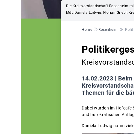
Die Kreisvorstandschaft Rosenheim mit
MdL Daniela Ludwig, Florian Griebl, Kr
Pfadnavigation
Home
Rosenheim
Poli
Politikerge
Kreisvorstands
14.02.2023 |
Beim 
Kreisvorstandscha
Themen für die bäu
Dabei wurden im Hofcafe S
und bürokratischen Auflag
Daniela Ludwig nahm viele