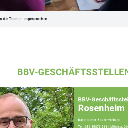
en die Themen angesprochen.
BBV-GESCHÄFTSSTELLE
BBV-Geschäftsstel
Rosenheim
Bayerischer Bauernverband
Tel: 089 55873-916 | Möslstr. 30