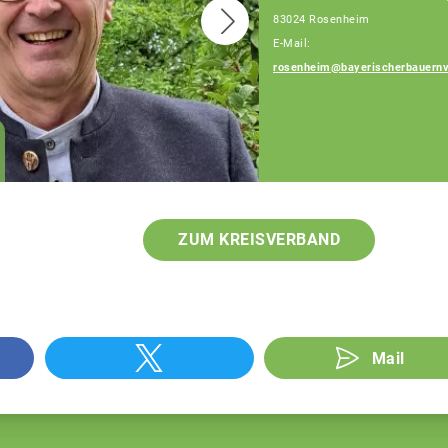
83024 Rosenheim
E-Mail:
rosenheim@bayerischerbauernv
Josef Steingraber
Sachgebietsleiter
Berufsstand und
öffentliche Belange
ZUM KREISVERBAND
Mail