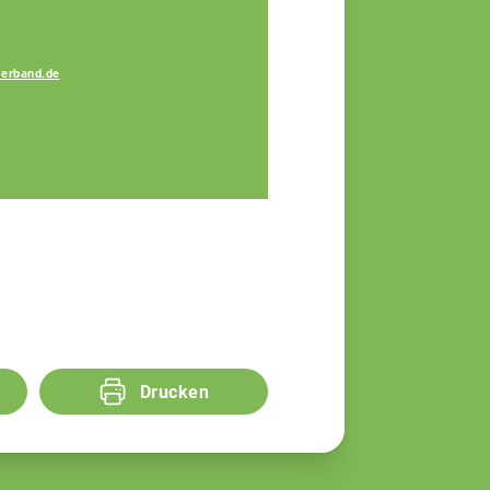
erband.de
Sandra Moser
Fachberaterin
Drucken