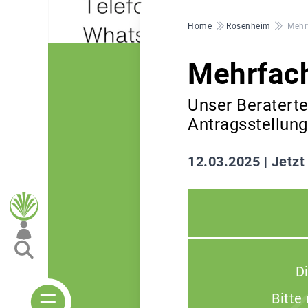
Pfadnavigation
Home
Rosenheim
Mehr
Mehrfac
Unser Beraterte
Antragsstellung
12.03.2025 |
Jetzt
D
Bitte