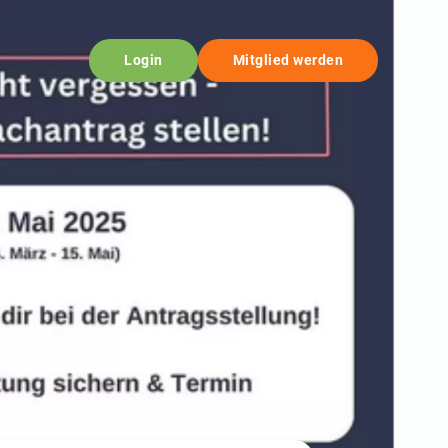
Login
Mitglied werden
© BBV