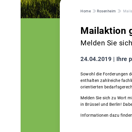
Pfadnavigation
Home
Rosenheim
Mail
Mailaktion
Melden Sie sich
24.04.2019 |
Ihre p
Sowohl die Forderungen d
enthalten zahlreiche fachl
orientierten bedarfsgerec
Melden Sie sich zu Wort m
in Brüssel und Berlin! Dab
Informationen dazu finden