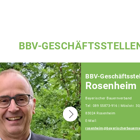
BBV-GESCHÄFTSSTELLE
BBV-Geschäftsstel
Rosenheim
Bayerischer Bauernverband
Tel: 089 55873-916 | Möslstr. 30
83024 Rosenheim
E-Mail:
rosenheim@bayerischerbauernv
Josef Steingraber