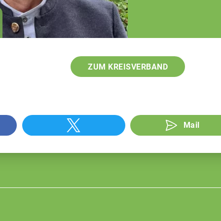
Sachgebietsleiter
Berufsstand und
öffentliche Belange
ZUM KREISVERBAND
Mail