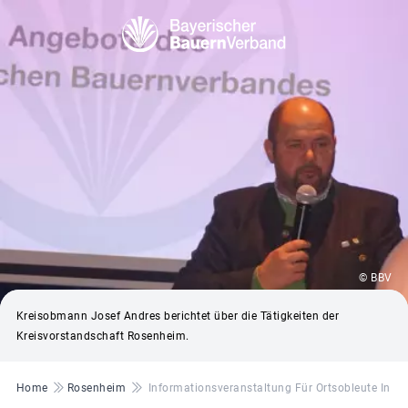
© BBV
Kreisobmann Josef Andres berichtet über die Tätigkeiten der
Kreisvorstandschaft Rosenheim.
Pfadnavigation
Home
Rosenheim
Informationsveranstaltung Für Ortsobleute In R