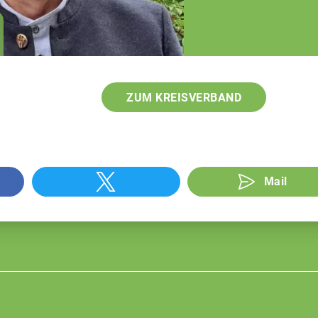
Sachgebietsleiter
Berufsstand und
öffentliche Belange
ZUM KREISVERBAND
Mail