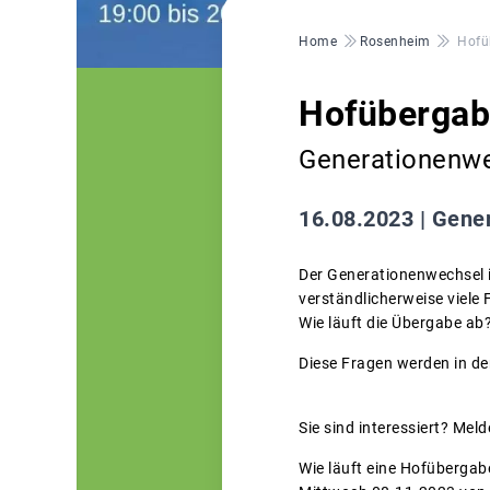
Pfadnavigation
Home
Rosenheim
Hofü
Hofübergabe
Generationenwec
16.08.2023 |
Gener
Der Generationenwechsel 
verständlicherweise viele 
Wie läuft die Übergabe a
Diese Fragen werden in d
Sie sind interessiert? Mel
Wie läuft eine Hofübergab