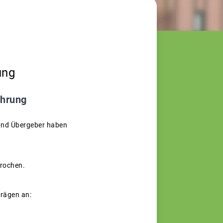
ung
ührung
 und Übergeber haben
prochen.
trägen an: