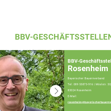
BBV-GESCHÄFTSSTELLE
BBV-Geschäftsstel
Rosenheim
Bayerischer Bauernverband
Tel: 089 55873-916 | Möslstr. 30
83024 Rosenheim
E-Mail:
rosenheim@bayerischerbauernv
Josef Steingraber