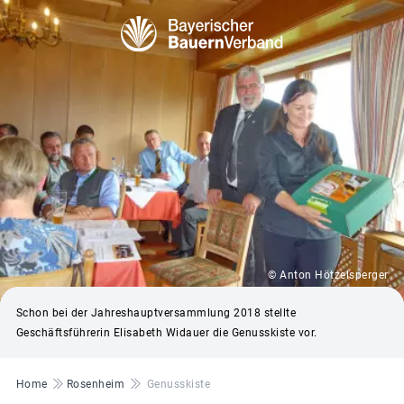
© Anton Hötzelsperger
Schon bei der Jahreshauptversammlung 2018 stellte
Geschäftsführerin Elisabeth Widauer die Genusskiste vor.
Pfadnavigation
Home
Rosenheim
Genusskiste