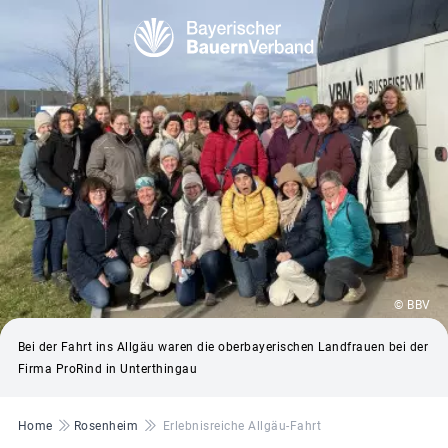
© BBV
Bei der Fahrt ins Allgäu waren die oberbayerischen Landfrauen bei der
Firma ProRind in Unterthingau
Pfadnavigation
Home
Rosenheim
Erlebnisreiche Allgäu-Fahrt