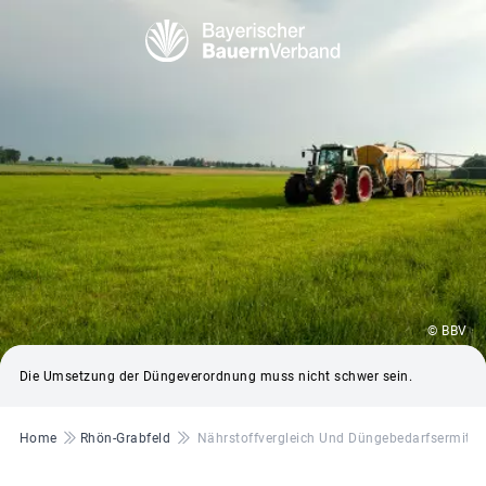
© BBV
Die Umsetzung der Düngeverordnung muss nicht schwer sein.
Pfadnavigation
Home
Rhön-Grabfeld
Nährstoffvergleich Und Düngebedarfsermittl