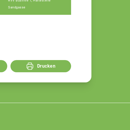
RVV Buslinie 1, Haltestelle
Sandgasse
Drucken