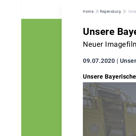
Pfadnavigation
Home
Regensburg
Unse
Unsere Bay
Neuer Imagefil
09.07.2020 |
Unser
Unsere Bayerisch