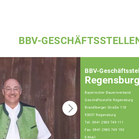
BBV-GESCHÄFTSSTELLE
BBV-Geschäftsstel
Regensbur
Bayerischer Bauernverband
Geschäftsstelle Regensburg
Brandlberger Straße 118
93057 Regensburg
Tel: 0941 2985 749 111
Fax: 0941 2985 749 190
E-Mail: