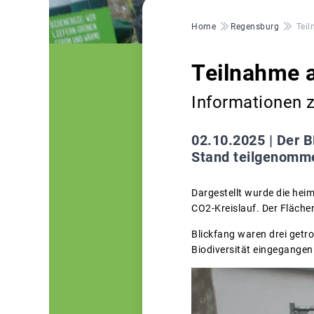
Pfadnavigation
Home
Regensburg
Tei
Teilnahme 
Informationen 
02.10.2025 |
Der B
Stand teilgenomm
Dargestellt wurde die hei
CO2-Kreislauf. Der Fläche
Blickfang waren drei getr
Biodiversität eingegangen