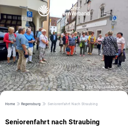
© BBV Rosmarie Meßner
Pfadnavigation
Home
Regensburg
Seniorenfahrt Nach Straubing
Seniorenfahrt nach Straubing